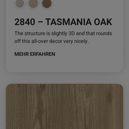
Produktseite
gewählt
werden
2840 – TASMANIA OAK
The structure is slightly 3D and that rounds
off this all-over decor very nicely.
MEHR ERFAHREN
Dieses
Produkt
weist
mehrere
Varianten
auf.