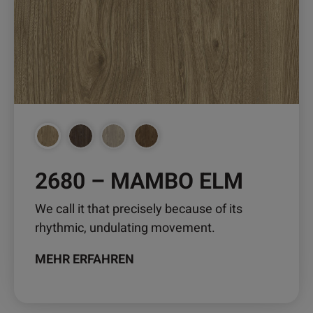
Die
Optionen
können
auf
der
Produktseite
gewählt
werden
2680 – MAMBO ELM
We call it that precisely because of its
rhythmic, undulating movement.
MEHR ERFAHREN