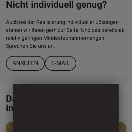
Nicht individuell genug?
Auch bei der Realisierung individueller Lösungen
stehen wir Ihnen gern zur Seite. Und das bereits ab
relativ geringen Mindestabnahmemengen.
Sprechen Sie uns an.
ANRUFEN
E-MAIL
Das könnte Sie auch
interessieren
Dieses