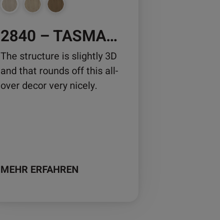
nnen
2840 – TASMANIA OAK
duktseite
The structure is slightly 3D
wählt
and that rounds off this all-
rden
over decor very nicely.
MEHR ERFAHREN