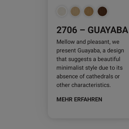
können
auf
der
2706 – GUAYABA
Produktseite
gewählt
Mellow and pleasant, we
werden
present Guayaba, a design
that suggests a beautiful
minimalist style due to its
absence of cathedrals or
other characteristics.
MEHR ERFAHREN