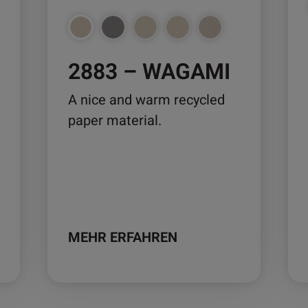
können
kö
auf
auf
der
der
2883 – WAGAMI
Produktseite
Pro
gewählt
ge
A nice and warm recycled
werden
we
paper material.
MEHR ERFAHREN