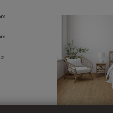
mm
mm
der