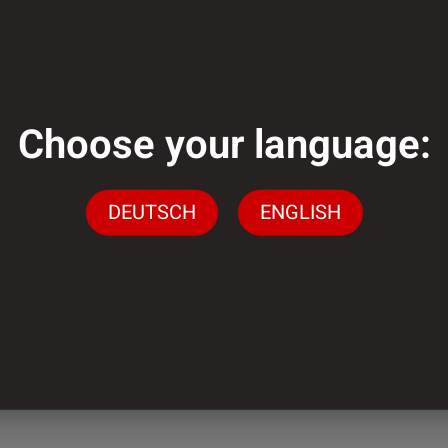
Choose your language:
genug?
DEUTSCH
ENGLISH
gen stehen wir Ihnen
ingen
n.