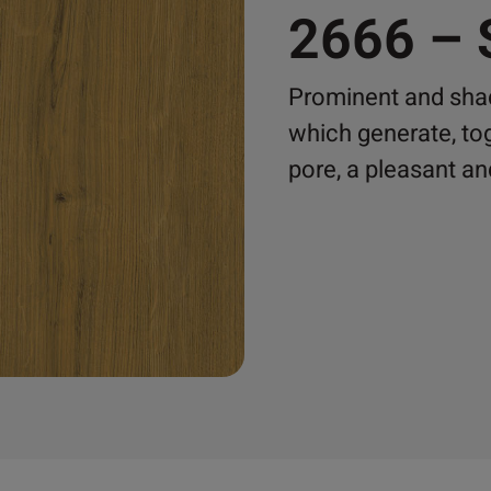
2666 –
Prominent and shad
which generate, tog
pore, a pleasant and