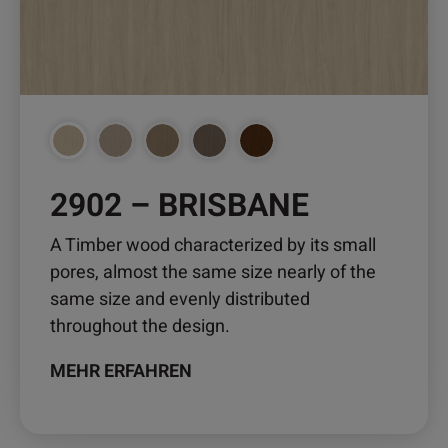
auf.
Die
Optionen
können
auf
der
Produktseite
2902 – BRISBANE
gewählt
werden
A Timber wood characterized by its small
pores, almost the same size nearly of the
same size and evenly distributed
throughout the design.
MEHR ERFAHREN