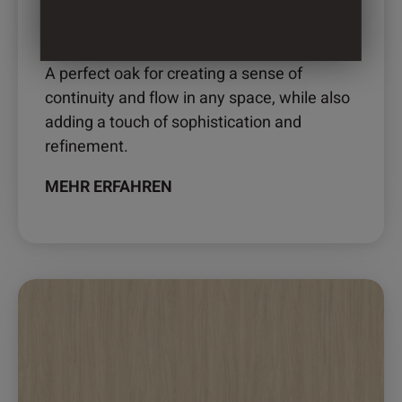
Produktseite
gewählt
2909 – KORA OAK
werden
A perfect oak for creating a sense of
continuity and flow in any space, while also
adding a touch of sophistication and
refinement.
MEHR ERFAHREN
Dieses
Produkt
weist
mehrere
Varianten