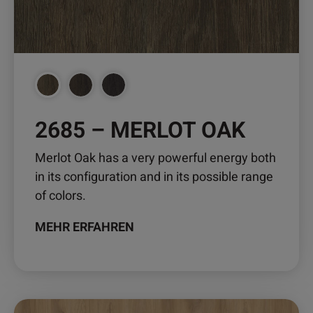
auf
der
Produktseite
gewählt
werden
2685 – MERLOT OAK
Merlot Oak has a very powerful energy both
in its configuration and in its possible range
of colors.
MEHR ERFAHREN
Dieses