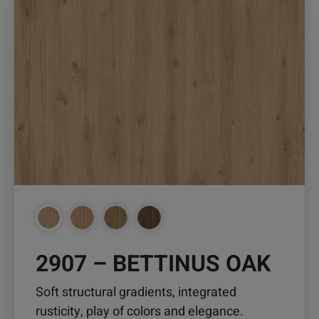
Produkt
weist
mehrere
Varianten
auf.
Die
Optionen
können
auf
der
Produktseite
gewählt
werden
2907 – BETTINUS OAK
Soft structural gradients, integrated
rusticity, play of colors and elegance.