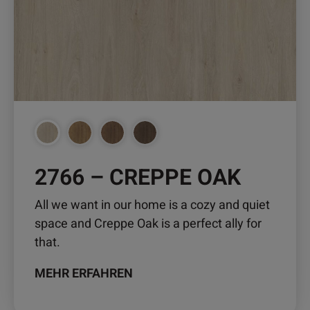
Die
Optionen
können
auf
der
Produktseite
gewählt
werden
2766 – CREPPE OAK
All we want in our home is a cozy and quiet
space and Creppe Oak is a perfect ally for
that.
MEHR ERFAHREN