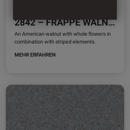
2842 – FRAPPE WALNUT
An American walnut with whole flowers in
combination with striped elements.
MEHR ERFAHREN
Dieses
Produkt
weist
mehrere
Varianten
auf.