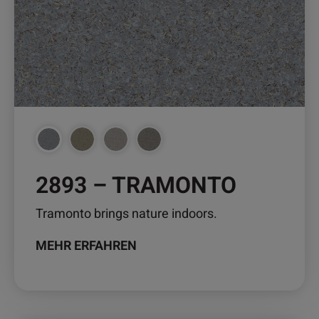
Die
Optionen
können
auf
der
Produktseite
gewählt
werden
2893 – TRAMONTO
Tramonto brings nature indoors.
MEHR ERFAHREN