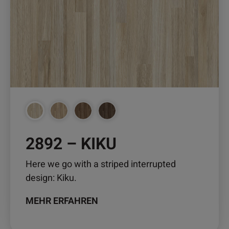
auf.
Die
Optionen
können
auf
der
Produktseite
gewählt
werden
2892 – KIKU
Here we go with a striped interrupted
design: Kiku.
MEHR ERFAHREN