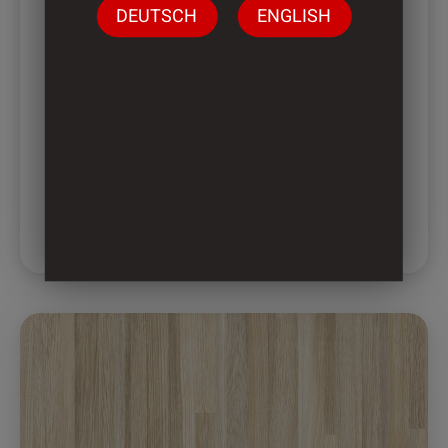
DEUTSCH
ENGLISH
2898 – GOLDEN VEGAS
Its a Black Metall made by a Brass Plate
laquered and sanded in two directions its
between a textile and fine sande and fits
well to furniture and fronts.
MEHR ERFAHREN
Dieses
Produkt
weist
mehrere
Varianten