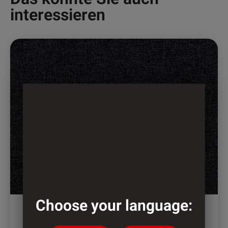
interessieren
Dieses
Produkt
weist
mehrere
Varianten
auf.
Die
Optionen
können
auf
der
Produktseite
Choose your language:
gewählt
werden