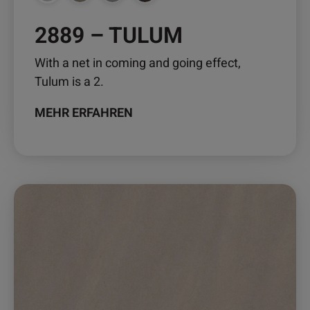
2889 – TULUM
With a net in coming and going effect,
Tulum is a 2.
MEHR ERFAHREN
Dieses
Produkt
weist
mehrere
Varianten
auf.
Die