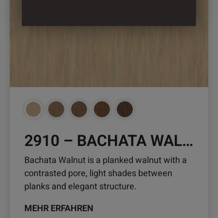
weist
mehrere
Varianten
auf.
Die
Optionen
können
auf
der
Produktseite
gewählt
2910 – BACHATA WALNUT
werden
Bachata Walnut is a planked walnut with a
contrasted pore, light shades between
planks and elegant structure.
MEHR ERFAHREN