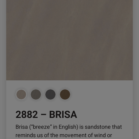
Optionen
können
auf
der
Produktseite
gewählt
werden
2882 – BRISA
Brisa (“breeze” in English) is sandstone that
reminds us of the movement of wind or