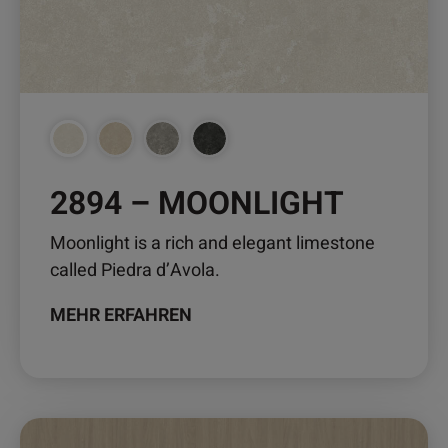
können
auf
der
Produktseite
gewählt
werden
2894 – MOONLIGHT
Moonlight is a rich and elegant limestone
called Piedra d’Avola.
MEHR ERFAHREN
Dieses