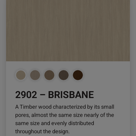
Produkt
weist
mehrere
Varianten
auf.
Die
Optionen
können
auf
der
Produktseite
2902 – BRISBANE
gewählt
werden
A Timber wood characterized by its small
pores, almost the same size nearly of the
same size and evenly distributed
throughout the design.