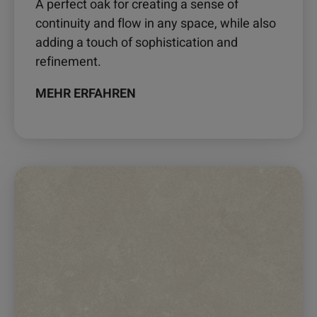
A perfect oak for creating a sense of
continuity and flow in any space, while also
adding a touch of sophistication and
refinement.
MEHR ERFAHREN
Dieses
Produkt
weist
mehrere
Varianten
auf.
Die
Optionen