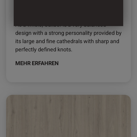
2531 – CALIBRE OAK
As a whole, Caliber is a very balanced
design with a strong personality provided by
its large and fine cathedrals with sharp and
perfectly defined knots.
MEHR ERFAHREN
Dieses
Produkt
weist
mehrere
Varianten