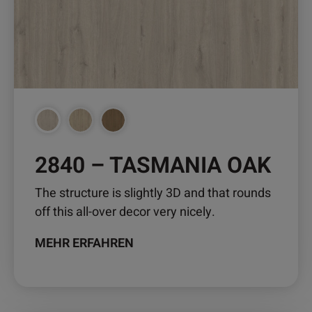
auf.
Die
Optionen
können
auf
der
Produktseite
gewählt
werden
2840 – TASMANIA OAK
The structure is slightly 3D and that rounds
off this all-over decor very nicely.
MEHR ERFAHREN