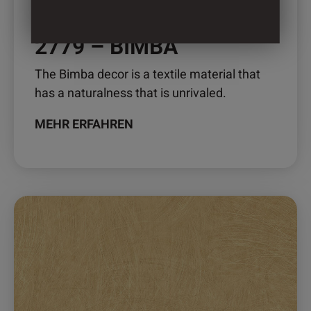
2779 – BIMBA
The Bimba decor is a textile material that
has a naturalness that is unrivaled.
MEHR ERFAHREN
Dieses
Produkt
weist
mehrere
Varianten
auf.