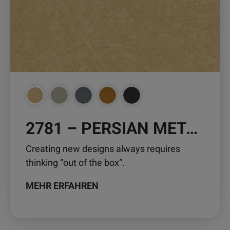
Die
Optionen
können
auf
der
Produktseite
gewählt
werden
2781 – PERSIAN METAL
Creating new designs always requires
thinking “out of the box”.
MEHR ERFAHREN