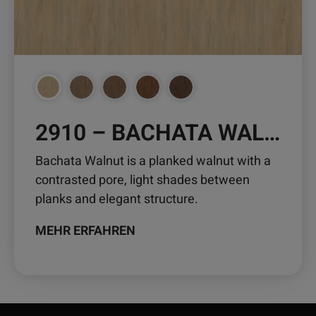
Die
Optionen
können
auf
der
Produktseite
gewählt
2910 – BACHATA WALNUT
werden
Bachata Walnut is a planked walnut with a
contrasted pore, light shades between
planks and elegant structure.
MEHR ERFAHREN