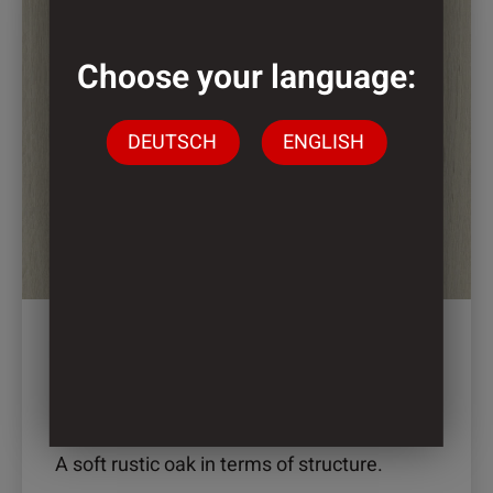
Produkt
weist
mehrere
Choose your language:
Varianten
auf.
DEUTSCH
ENGLISH
Die
Optionen
können
auf
der
Produktseite
gewählt
werden
2904 – DINGO OAK
A soft rustic oak in terms of structure.