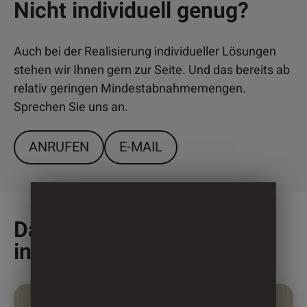
Nicht individuell genug?
Auch bei der Realisierung individueller Lösungen
stehen wir Ihnen gern zur Seite. Und das bereits ab
relativ geringen Mindestabnahmemengen.
Sprechen Sie uns an.
ANRUFEN
E-MAIL
Das könnte Sie auch
interessieren
Dieses