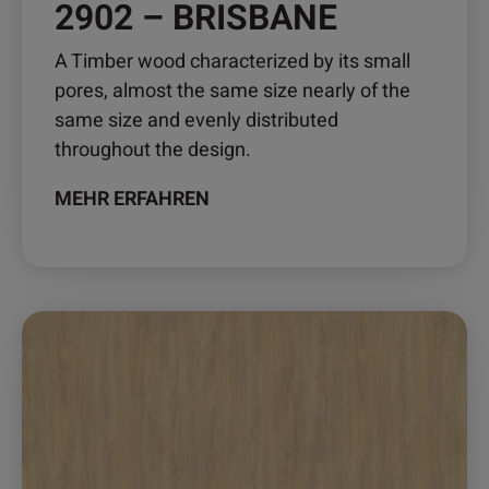
2902 – BRISBANE
gewählt
werden
A Timber wood characterized by its small
pores, almost the same size nearly of the
same size and evenly distributed
throughout the design.
MEHR ERFAHREN
Dieses
Produkt
weist
mehrere
Varianten
auf.