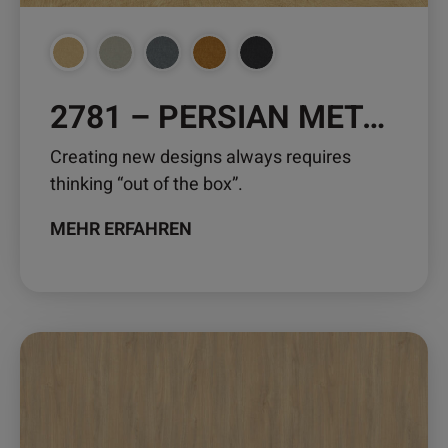
Produktseite
gewählt
werden
2781 – PERSIAN METAL
Creating new designs always requires
thinking “out of the box”.
MEHR ERFAHREN
Dieses
Produkt
weist
mehrere