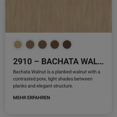
Varianten
auf.
Die
Optionen
können
auf
der
Produktseite
gewählt
2910 – BACHATA WALNUT
werden
Bachata Walnut is a planked walnut with a
contrasted pore, light shades between
planks and elegant structure.
MEHR ERFAHREN