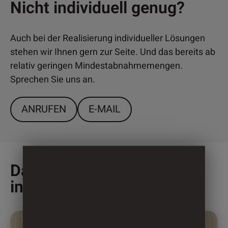
Nicht individuell genug?
Auch bei der Realisierung individueller Lösungen
stehen wir Ihnen gern zur Seite. Und das bereits ab
relativ geringen Mindestabnahmemengen.
Sprechen Sie uns an.
ANRUFEN
E-MAIL
Das könnte Sie auch
interessieren
Dieses