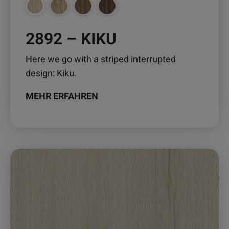
werden
2892 – KIKU
Here we go with a striped interrupted
design: Kiku.
MEHR ERFAHREN
Dieses
Produkt
weist
mehrere
Varianten
auf.