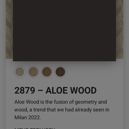
Produkt
weist
mehrere
Varianten
auf.
Die
Optionen
können
auf
der
Produktseite
gewählt
2879 – ALOE WOOD
werden
Aloe Wood is the fusion of geometry and
wood, a trend that we had already seen in
Milan 2022.