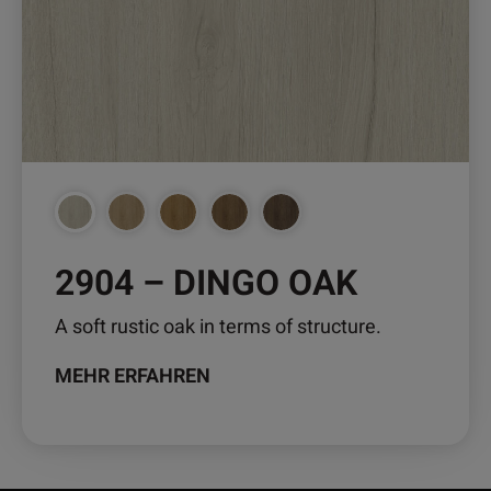
Die
Optionen
können
auf
der
Produktseite
gewählt
werden
2904 – DINGO OAK
A soft rustic oak in terms of structure.
MEHR ERFAHREN