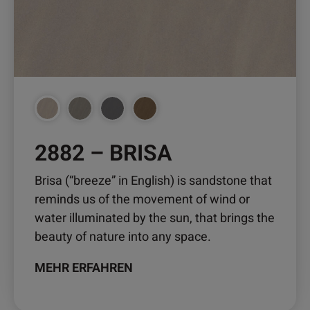
gewählt
werden
2882 – BRISA
Brisa (“breeze” in English) is sandstone that
reminds us of the movement of wind or
water illuminated by the sun, that brings the
beauty of nature into any space.
MEHR ERFAHREN