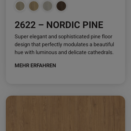
gewählt
werden
2622 – NORDIC PINE
Super elegant and sophisticated pine floor
design that perfectly modulates a beautiful
hue with luminous and delicate cathedrals.
MEHR ERFAHREN
Dieses
Produkt
weist
mehrere
Varianten