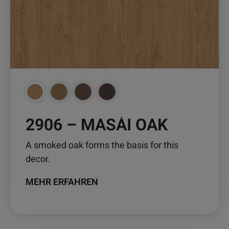
auf.
Die
Optionen
können
auf
der
Produktseite
gewählt
2906 – MASÁI OAK
werden
A smoked oak forms the basis for this
decor.
MEHR ERFAHREN