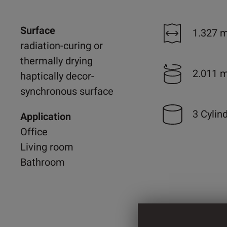
Surface
1.327 
radiation-curing or
thermally drying
2.011 
haptically decor-
synchronous surface
3 Cylin
Application
Office
Living room
Bathroom