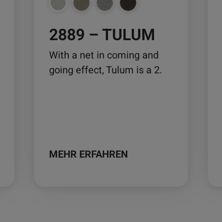
auf
auf
der
der
2889 – TULUM
Produktseite
Pro
gewählt
ge
With a net in coming and
werden
we
going effect, Tulum is a 2.
MEHR ERFAHREN