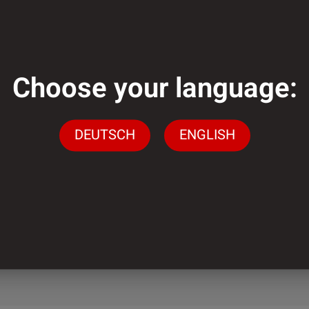
genug?
Choose your language:
DEUTSCH
ENGLISH
gen stehen wir Ihnen
ingen
n.