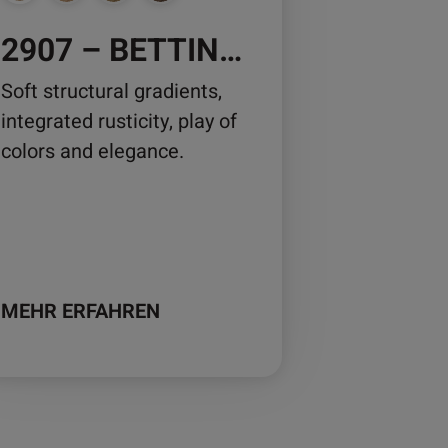
2907 – BETTINUS OAK
duktseite
Soft structural gradients,
wählt
integrated rusticity, play of
rden
colors and elegance.
MEHR ERFAHREN