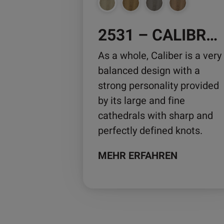
auf
der
2531 – CALIBRE OAK
Produktseite
gewählt
As a whole, Caliber is a very
werden
balanced design with a
strong personality provided
by its large and fine
cathedrals with sharp and
perfectly defined knots.
MEHR ERFAHREN