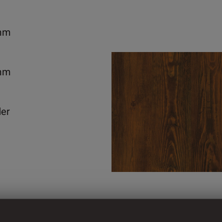
mm
mm
der