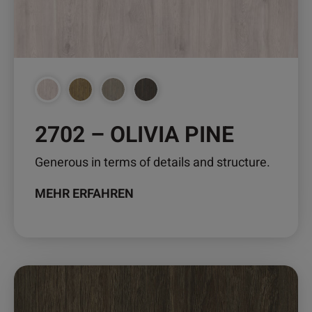
können
auf
der
Produktseite
gewählt
werden
2702 – OLIVIA PINE
Generous in terms of details and structure.
MEHR ERFAHREN
Dieses
Produkt
weist