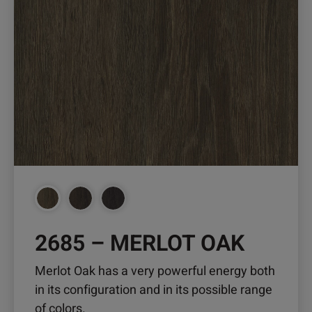
mehrere
Varianten
auf.
Die
Optionen
können
auf
der
Produktseite
gewählt
werden
2685 – MERLOT OAK
Merlot Oak has a very powerful energy both
in its configuration and in its possible range
of colors.