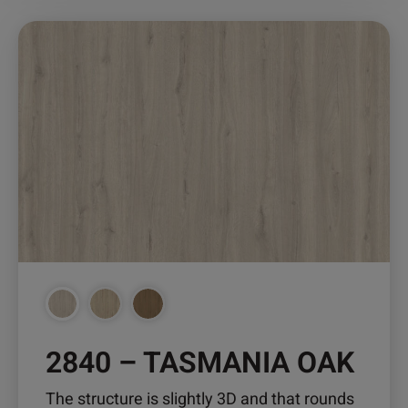
Dieses
Produkt
weist
mehrere
Varianten
auf.
Die
Optionen
können
auf
der
Produktseite
gewählt
werden
2840 – TASMANIA OAK
The structure is slightly 3D and that rounds