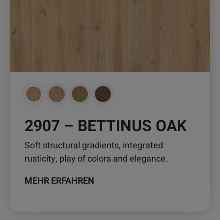
auf.
Die
Optionen
können
auf
der
Produktseite
gewählt
werden
2907 – BETTINUS OAK
Soft structural gradients, integrated
rusticity, play of colors and elegance.
MEHR ERFAHREN