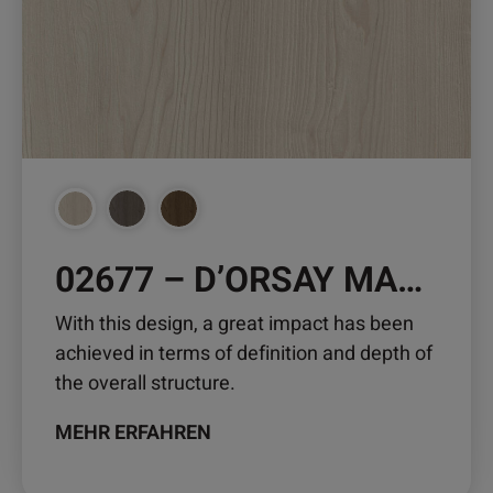
Die
Optionen
können
auf
der
Produktseite
gewählt
werden
02677 – D’ORSAY MAPLE
With this design, a great impact has been
achieved in terms of definition and depth of
the overall structure.
MEHR ERFAHREN