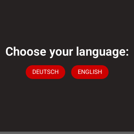
genug?
Choose your language:
gen stehen wir Ihnen
ingen
DEUTSCH
ENGLISH
n.