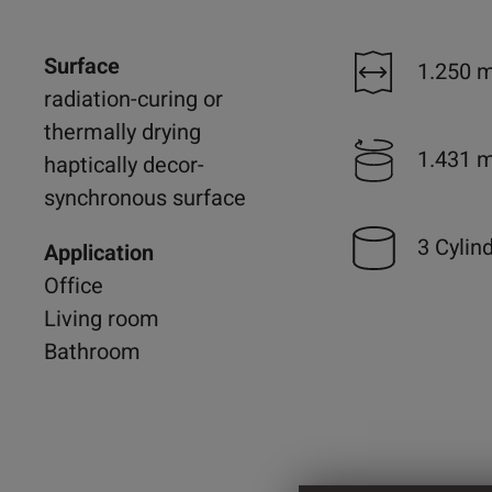
Surface
1.250 
radiation-curing or
thermally drying
1.431 
haptically decor-
synchronous surface
3 Cylin
Application
Office
Living room
Bathroom