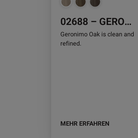
auf
der
02688 – GERONIMO OAK
Produktseite
gewählt
Geronimo Oak is clean and
werden
refined.
MEHR ERFAHREN