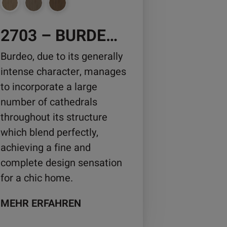
2703 – BURDEO WALNUT
duktseite
wählt
Burdeo, due to its generally
rden
intense character, manages
to incorporate a large
number of cathedrals
throughout its structure
which blend perfectly,
achieving a fine and
complete design sensation
for a chic home.
MEHR ERFAHREN