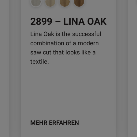
auf
auf
der
der
2899 – LINA OAK
Produktseite
Pro
gewählt
ge
Lina Oak is the successful
werden
we
combination of a modern
saw cut that looks like a
textile.
MEHR ERFAHREN