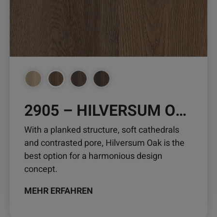
Optionen
können
auf
der
Produktseite
gewählt
werden
2905 – HILVERSUM OAK
With a planked structure, soft cathedrals
and contrasted pore, Hilversum Oak is the
best option for a harmonious design
concept.
MEHR ERFAHREN