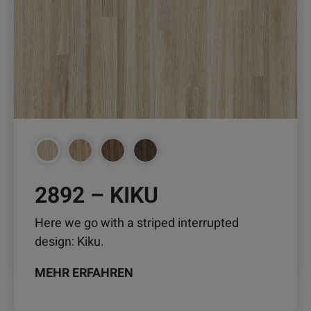
auf.
Die
Optionen
können
auf
der
Produktseite
gewählt
werden
2892 – KIKU
Here we go with a striped interrupted
design: Kiku.
MEHR ERFAHREN