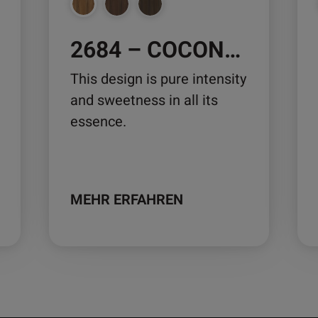
auf
auf
der
der
2684 – COCONEL
Produktseite
Pro
gewählt
ge
This design is pure intensity
werden
we
and sweetness in all its
essence.
MEHR ERFAHREN