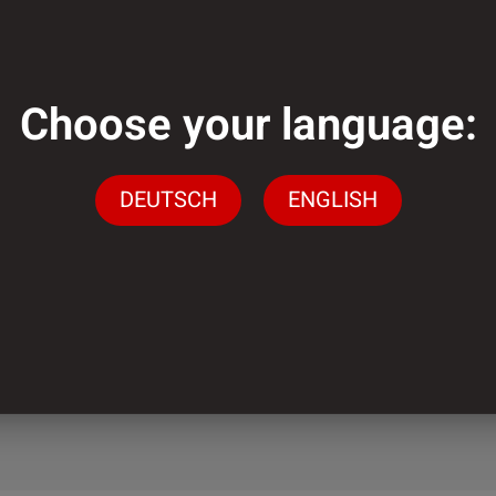
Choose your language:
genug?
DEUTSCH
ENGLISH
gen stehen wir Ihnen
ingen
n.