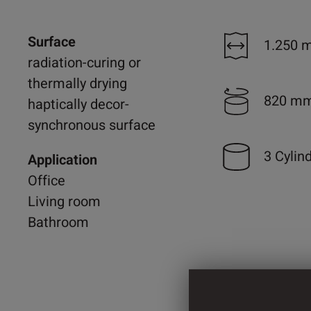
Surface
1.250 
radiation-curing or
thermally drying
820 m
haptically decor-
synchronous surface
3 Cylin
Application
Office
Living room
Bathroom