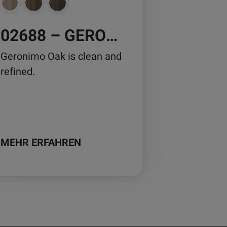
02688 – GERONIMO OAK
duktseite
wählt
Geronimo Oak is clean and
rden
refined.
MEHR ERFAHREN