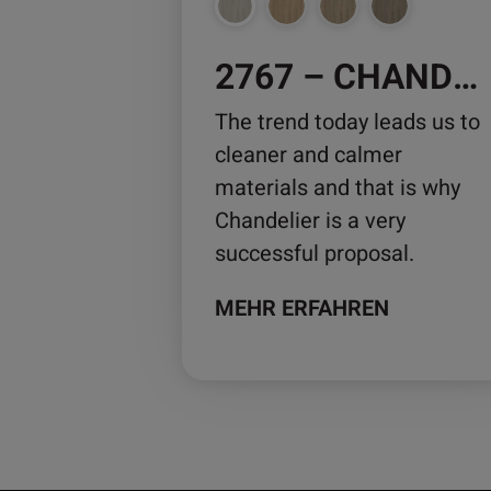
auf
der
2767 – CHANDELIER OAK
Produktseite
gewählt
The trend today leads us to
werden
cleaner and calmer
materials and that is why
Chandelier is a very
successful proposal.
MEHR ERFAHREN