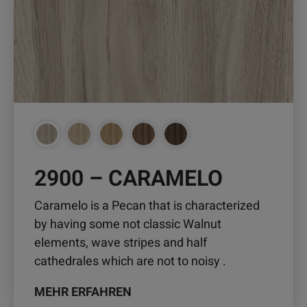
Die
Optionen
können
auf
der
Produktseite
gewählt
werden
2900 – CARAMELO
Caramelo is a Pecan that is characterized
by having some not classic Walnut
elements, wave stripes and half
cathedrales which are not to noisy .
MEHR ERFAHREN