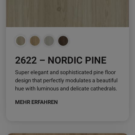
können
auf
der
Produktseite
gewählt
werden
2622 – NORDIC PINE
Super elegant and sophisticated pine floor
design that perfectly modulates a beautiful
hue with luminous and delicate cathedrals.
MEHR ERFAHREN