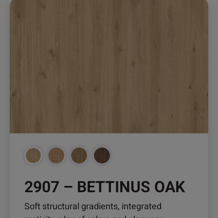
Dieses
Produkt
weist
mehrere
Varianten
auf.
Die
Optionen
können
auf
der
Produktseite
gewählt
werden
2907 – BETTINUS OAK
Soft structural gradients, integrated