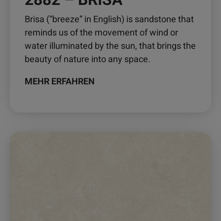
Brisa (“breeze” in English) is sandstone that
reminds us of the movement of wind or
water illuminated by the sun, that brings the
beauty of nature into any space.
MEHR ERFAHREN
Dieses
Produkt
weist
mehrere
Varianten
auf.
Die