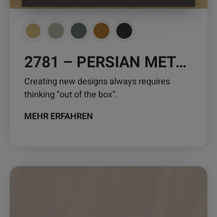
Produktseite
gewählt
werden
2781 – PERSIAN METAL
Creating new designs always requires
thinking “out of the box”.
MEHR ERFAHREN
Dieses
Produkt
weist
mehrere