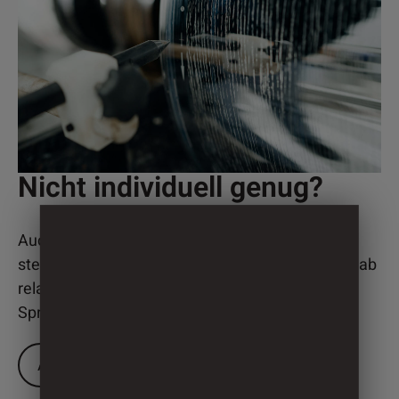
Nicht individuell genug?
Auch bei der Realisierung individueller Lösungen
stehen wir Ihnen gern zur Seite. Und das bereits ab
relativ geringen Mindestabnahmemengen.
Sprechen Sie uns an.
ANRUFEN
E-MAIL