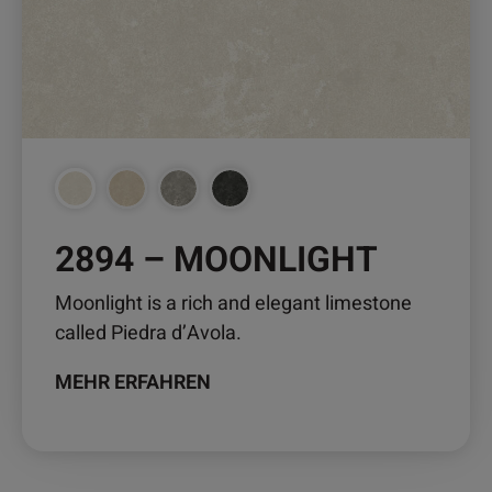
Optionen
können
auf
der
Produktseite
gewählt
werden
2894 – MOONLIGHT
Moonlight is a rich and elegant limestone
called Piedra d’Avola.
MEHR ERFAHREN