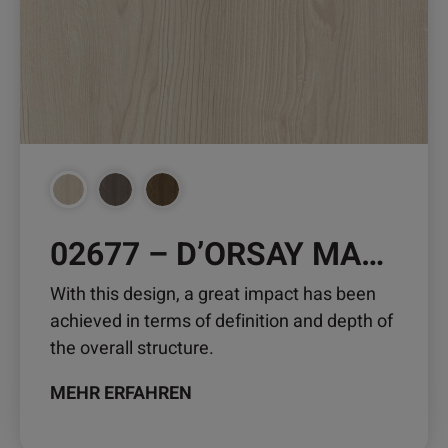
Die
Optionen
können
auf
der
Produktseite
gewählt
werden
02677 – D’ORSAY MAPLE
With this design, a great impact has been
achieved in terms of definition and depth of
the overall structure.
MEHR ERFAHREN