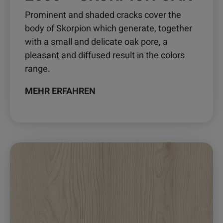
Prominent and shaded cracks cover the
body of Skorpion which generate, together
with a small and delicate oak pore, a
pleasant and diffused result in the colors
range.
MEHR ERFAHREN
Dieses
Produkt
weist
mehrere
Varianten
auf.