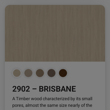
Dieses
Produkt
weist
mehrere
Varianten
auf.
Die
Optionen
können
auf
der
Produktseite
2902 – BRISBANE
gewählt
werden
A Timber wood characterized by its small
pores, almost the same size nearly of the