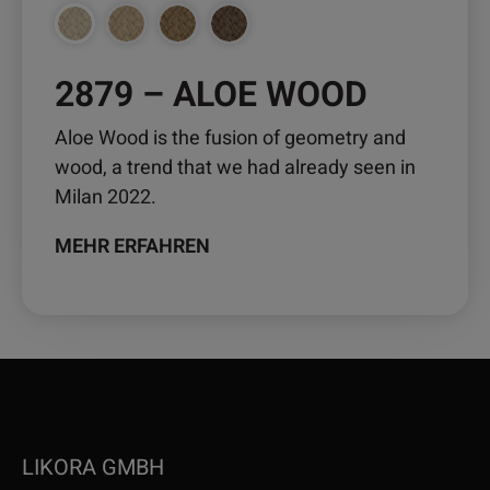
der
Produktseite
gewählt
2879 – ALOE WOOD
werden
Aloe Wood is the fusion of geometry and
wood, a trend that we had already seen in
Milan 2022.
MEHR ERFAHREN
LIKORA GMBH