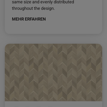
same size and evenly distributed
throughout the design.
MEHR ERFAHREN
Dieses
Produkt
weist
mehrere
Varianten
auf.
Die
Optionen
können
auf