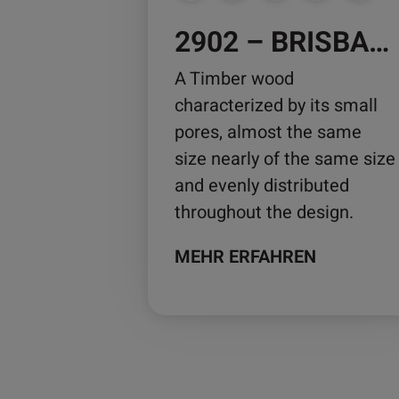
können
2902 – BRISBANE
auf
der
A Timber wood
Produktseite
characterized by its small
gewählt
pores, almost the same
werden
size nearly of the same size
and evenly distributed
throughout the design.
MEHR ERFAHREN