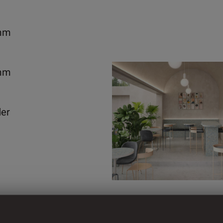
mm
mm
der