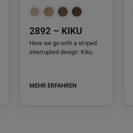
können
kö
auf
auf
der
der
2892 – KIKU
Produktseite
Pro
gewählt
ge
Here we go with a striped
werden
we
interrupted design: Kiku.
MEHR ERFAHREN