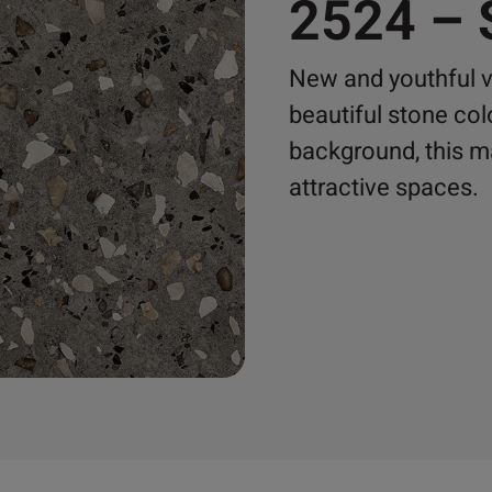
2524 –
New and youthful ve
beautiful stone col
background, this ma
attractive spaces.