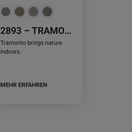
nnen
2893 – TRAMONTO
duktseite
wählt
Tramonto brings nature
rden
indoors.
MEHR ERFAHREN