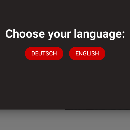
Choose your language:
genug?
DEUTSCH
ENGLISH
gen stehen wir Ihnen
ingen
n.