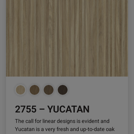
weist
mehrere
Varianten
auf.
Die
Optionen
können
auf
der
Produktseite
gewählt
werden
2755 – YUCATAN
The call for linear designs is evident and
Yucatan is a very fresh and up-to-date oak