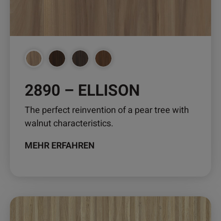
auf
der
Produktseite
gewählt
werden
2890 – ELLISON
The perfect reinvention of a pear tree with
walnut characteristics.
MEHR ERFAHREN
Dieses
Produkt