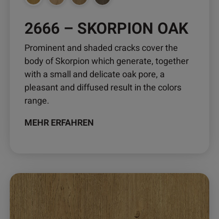
werden
2666 – SKORPION OAK
Prominent and shaded cracks cover the
body of Skorpion which generate, together
with a small and delicate oak pore, a
pleasant and diffused result in the colors
range.
MEHR ERFAHREN
Dieses
Produkt
weist
mehrere