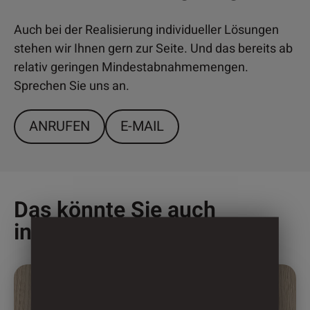
Auch bei der Realisierung individueller Lösungen
stehen wir Ihnen gern zur Seite. Und das bereits ab
relativ geringen Mindestabnahmemengen.
Sprechen Sie uns an.
ANRUFEN
E-MAIL
Das könnte Sie auch
interessieren
Dieses
Produkt