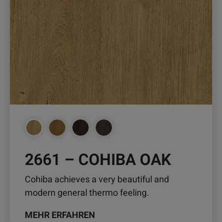
Varianten
auf.
Die
Optionen
können
auf
der
Produktseite
gewählt
werden
2661 – COHIBA OAK
Cohiba achieves a very beautiful and
modern general thermo feeling.
MEHR ERFAHREN