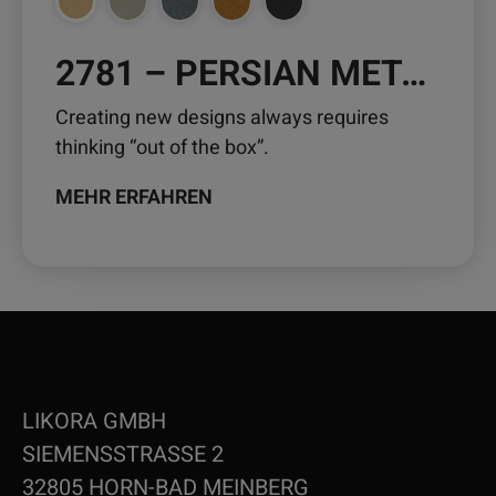
werden
2781 – PERSIAN METAL
Creating new designs always requires
thinking “out of the box”.
MEHR ERFAHREN
LIKORA GMBH
SIEMENSSTRASSE 2
32805 HORN-BAD MEINBERG