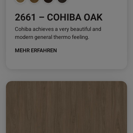
werden
2661 – COHIBA OAK
Cohiba achieves a very beautiful and
modern general thermo feeling.
MEHR ERFAHREN
Dieses
Produkt
weist
mehrere
Varianten
auf.
Die