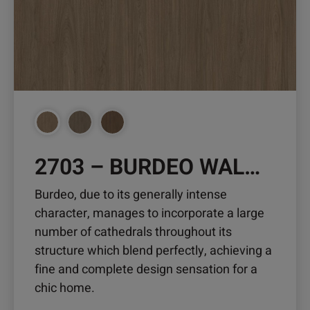
Optionen
können
auf
der
Produktseite
gewählt
werden
2703 – BURDEO WALNUT
Burdeo, due to its generally intense
character, manages to incorporate a large
number of cathedrals throughout its
structure which blend perfectly, achieving a
fine and complete design sensation for a
chic home.