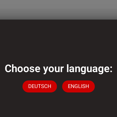
genug?
gen stehen wir Ihnen
ingen
Choose your language:
n.
DEUTSCH
ENGLISH