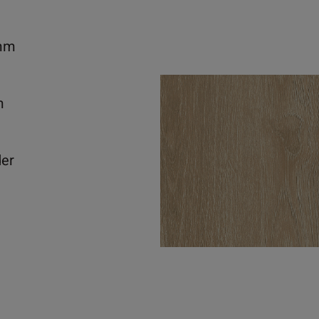
mm
m
der