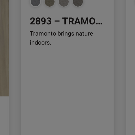
auf
auf
der
der
2893 – TRAMONTO
Produktseite
Pro
gewählt
ge
Tramonto brings nature
werden
we
indoors.