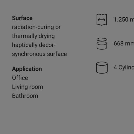
Surface
1.250 
radiation-curing or
thermally drying
668 m
haptically decor-
synchronous surface
4 Cylin
Application
Office
Living room
Bathroom