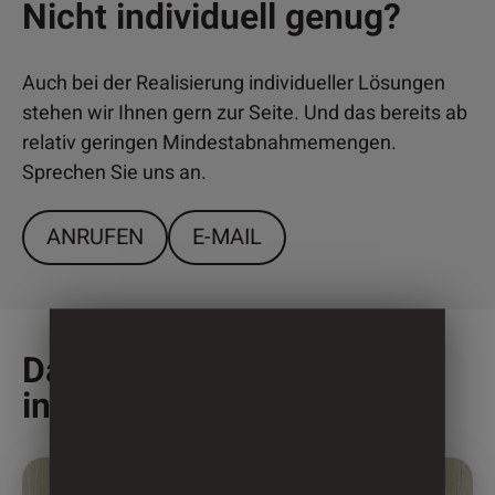
Nicht individuell genug?
Auch bei der Realisierung individueller Lösungen
stehen wir Ihnen gern zur Seite. Und das bereits ab
relativ geringen Mindestabnahmemengen.
Sprechen Sie uns an.
ANRUFEN
E-MAIL
Das könnte Sie auch
interessieren
Dieses