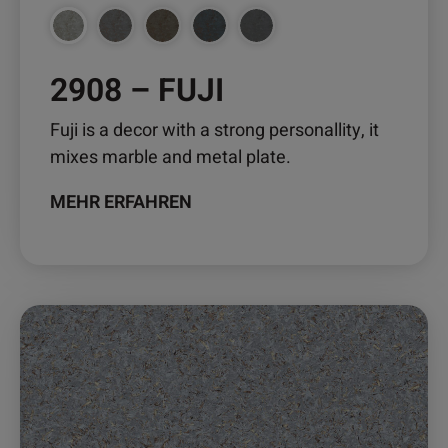
gewählt
werden
2908 – FUJI
Fuji is a decor with a strong personallity, it
mixes marble and metal plate.
MEHR ERFAHREN
Dieses
Produkt
weist
mehrere
Varianten