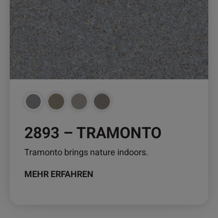
auf.
Die
Optionen
können
auf
der
Produktseite
gewählt
werden
2893 – TRAMONTO
Tramonto brings nature indoors.
MEHR ERFAHREN