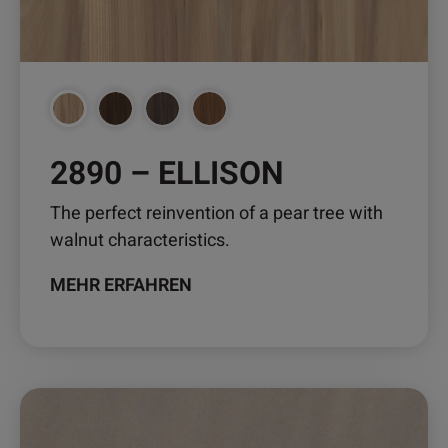
auf
der
Produktseite
gewählt
werden
2890 – ELLISON
The perfect reinvention of a pear tree with
walnut characteristics.
MEHR ERFAHREN
Dieses
Produkt