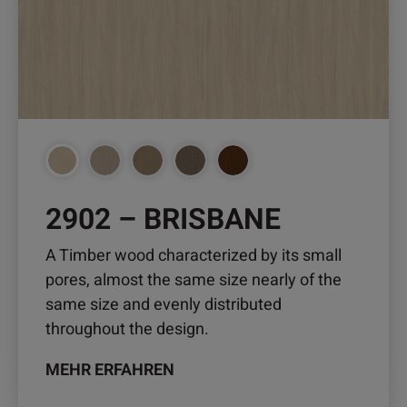
Varianten
auf.
Die
Optionen
können
auf
der
Produktseite
2902 – BRISBANE
gewählt
werden
A Timber wood characterized by its small
pores, almost the same size nearly of the
same size and evenly distributed
throughout the design.
MEHR ERFAHREN