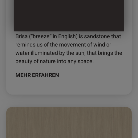
2882 – BRISA
Brisa (“breeze” in English) is sandstone that
reminds us of the movement of wind or
water illuminated by the sun, that brings the
beauty of nature into any space.
MEHR ERFAHREN
Dieses
Produkt
weist
mehrere