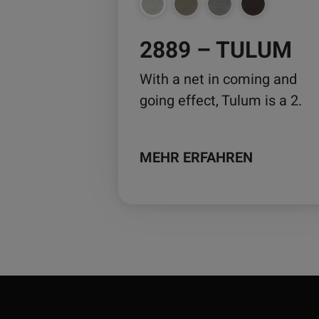
auf
der
2889 – TULUM
Produktseite
gewählt
With a net in coming and
werden
going effect, Tulum is a 2.
MEHR ERFAHREN