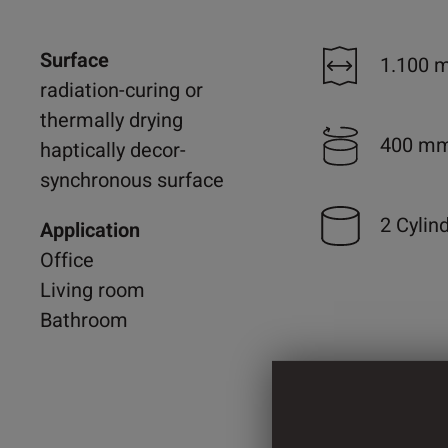
Surface
1.100 
radiation-curing or
thermally drying
400 m
haptically decor-
synchronous surface
2 Cylin
Application
Office
Living room
Bathroom