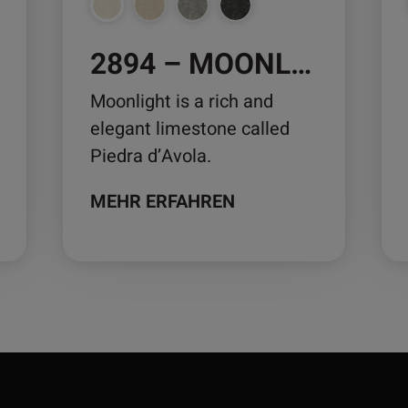
auf
auf
der
der
2894 – MOONLIGHT
Produktseite
Pro
gewählt
ge
Moonlight is a rich and
werden
we
elegant limestone called
Piedra d’Avola.
MEHR ERFAHREN