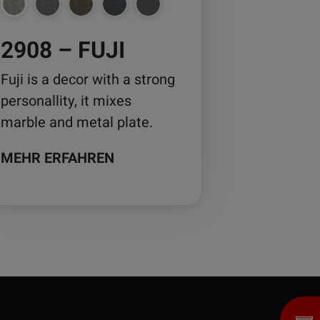
2908 – FUJI
duktseite
wählt
Fuji is a decor with a strong
rden
personallity, it mixes
marble and metal plate.
MEHR ERFAHREN