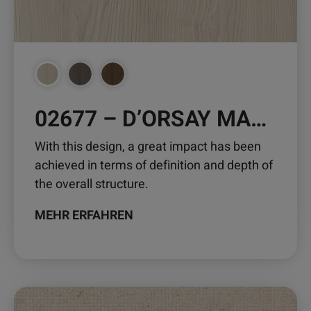
auf
der
Produktseite
gewählt
werden
02677 – D’ORSAY MAPLE
With this design, a great impact has been
achieved in terms of definition and depth of
the overall structure.
MEHR ERFAHREN
Dieses