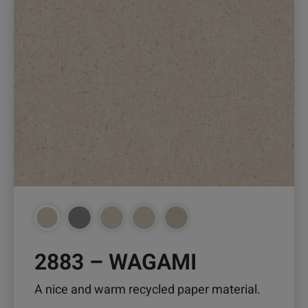
Produkt
weist
mehrere
Varianten
auf.
Die
Optionen
können
auf
der
Produktseite
gewählt
werden
2883 – WAGAMI
A nice and warm recycled paper material.