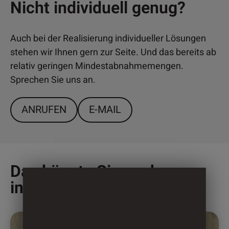
Nicht individuell genug?
Auch bei der Realisierung individueller Lösungen
stehen wir Ihnen gern zur Seite. Und das bereits ab
relativ geringen Mindestabnahmemengen.
Sprechen Sie uns an.
ANRUFEN
E-MAIL
Das könnte Sie auch
interessieren
Dieses