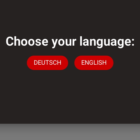
Choose your language:
genug?
DEUTSCH
ENGLISH
gen stehen wir Ihnen
ingen
n.