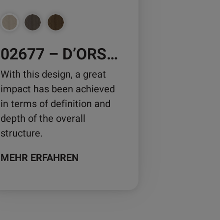
nnen
02677 – D’ORSAY MAPLE
duktseite
wählt
With this design, a great
rden
impact has been achieved
in terms of definition and
depth of the overall
structure.
MEHR ERFAHREN