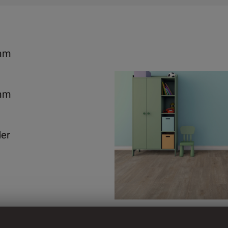
mm
mm
der