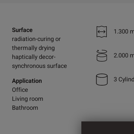
Surface
1.300 
radiation-curing or
thermally drying
2.000 
haptically decor-
synchronous surface
3 Cylin
Application
Office
Living room
Bathroom