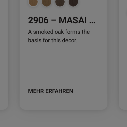
können
kö
auf
auf
2906 – MASÁI OAK
der
der
Produktseite
Pro
A smoked oak forms the
gewählt
ge
basis for this decor.
werden
we
MEHR ERFAHREN