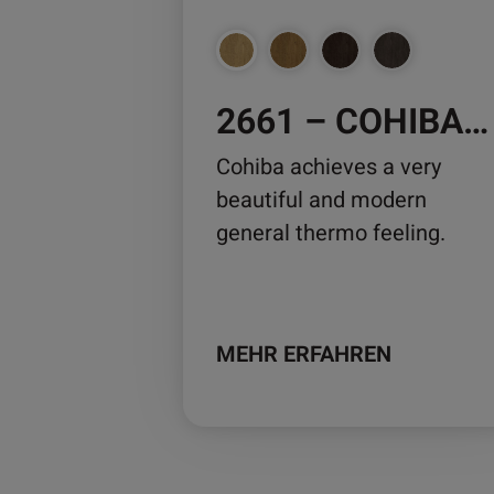
können
auf
der
2661 – COHIBA OAK
Produktseite
gewählt
Cohiba achieves a very
werden
beautiful and modern
general thermo feeling.
MEHR ERFAHREN