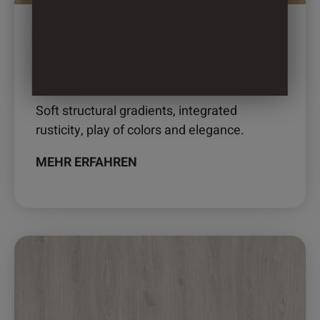
der
Produktseite
gewählt
werden
2907 – BETTINUS OAK
Soft structural gradients, integrated
rusticity, play of colors and elegance.
MEHR ERFAHREN
Dieses
Produkt
weist
mehrere