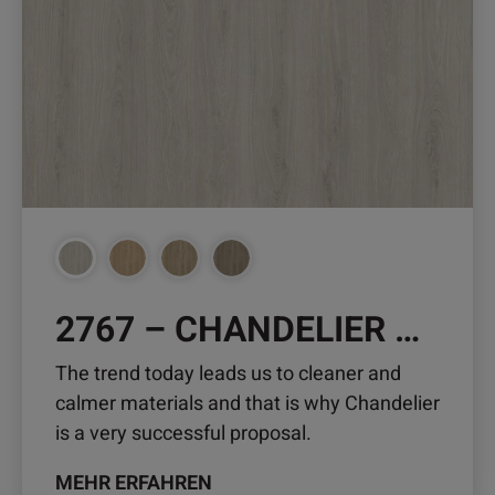
Varianten
auf.
Die
Optionen
können
auf
der
Produktseite
gewählt
werden
2767 – CHANDELIER OAK
The trend today leads us to cleaner and
calmer materials and that is why Chandelier
is a very successful proposal.
MEHR ERFAHREN