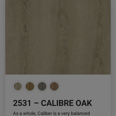
Produkt
weist
mehrere
Varianten
auf.
Die
Optionen
können
auf
der
Produktseite
gewählt
werden
2531 – CALIBRE OAK
As a whole, Caliber is a very balanced