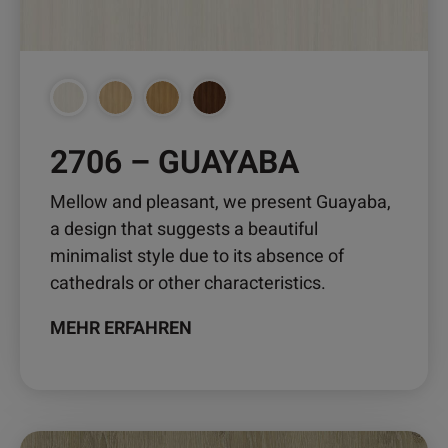
auf
der
Produktseite
gewählt
werden
2706 – GUAYABA
Mellow and pleasant, we present Guayaba,
a design that suggests a beautiful
minimalist style due to its absence of
cathedrals or other characteristics.
MEHR ERFAHREN
Dieses