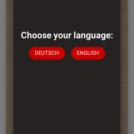
gewählt
werden
Choose your language:
DEUTSCH
ENGLISH