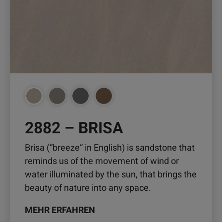
Produktseite
gewählt
werden
2882 – BRISA
Brisa (“breeze” in English) is sandstone that
reminds us of the movement of wind or
water illuminated by the sun, that brings the
beauty of nature into any space.
MEHR ERFAHREN