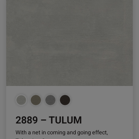
Produkt
weist
mehrere
Varianten
auf.
Die
Optionen
können
auf
der
Produktseite
gewählt
werden
2889 – TULUM
With a net in coming and going effect,