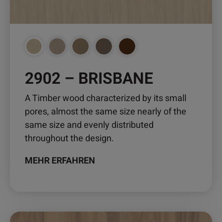
Optionen
können
auf
der
Produktseite
2902 – BRISBANE
gewählt
werden
A Timber wood characterized by its small
pores, almost the same size nearly of the
same size and evenly distributed
throughout the design.
MEHR ERFAHREN
Dieses