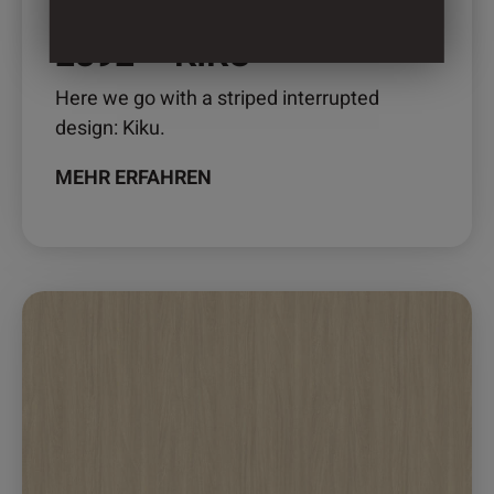
2892 – KIKU
Here we go with a striped interrupted
design: Kiku.
MEHR ERFAHREN
Dieses
Produkt
weist
mehrere
Varianten
auf.
Die