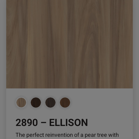
Produkt
weist
mehrere
Varianten
auf.
Die
Optionen
können
auf
der
Produktseite
gewählt
werden
2890 – ELLISON
The perfect reinvention of a pear tree with