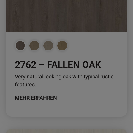
Optionen
können
auf
der
Produktseite
gewählt
werden
2762 – FALLEN OAK
Very natural looking oak with typical rustic
features.
MEHR ERFAHREN
Dieses