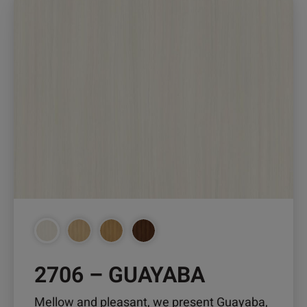
Produkt
weist
mehrere
Varianten
auf.
Die
Optionen
können
auf
der
Produktseite
gewählt
werden
2706 – GUAYABA
Mellow and pleasant, we present Guayaba,