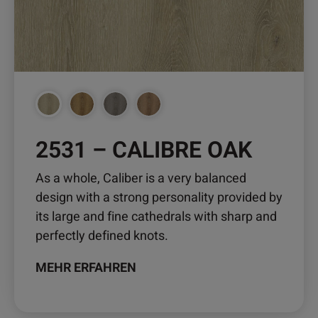
können
auf
der
Produktseite
gewählt
werden
2531 – CALIBRE OAK
As a whole, Caliber is a very balanced
design with a strong personality provided by
its large and fine cathedrals with sharp and
perfectly defined knots.
MEHR ERFAHREN