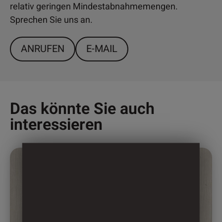
relativ geringen Mindestabnahmemengen.
Sprechen Sie uns an.
ANRUFEN
E-MAIL
Das könnte Sie auch
interessieren
Dieses
Produkt
weist
mehrere
Varianten
auf.