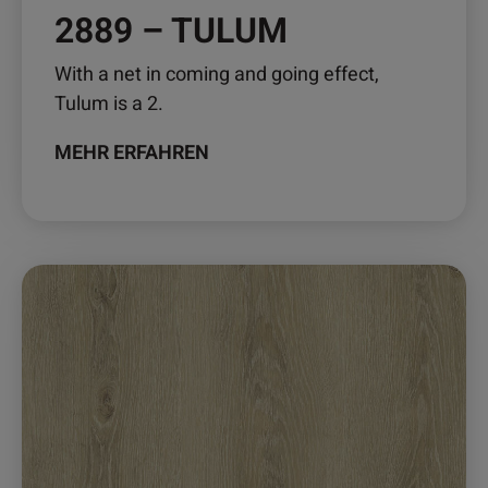
2889 – TULUM
With a net in coming and going effect,
Tulum is a 2.
MEHR ERFAHREN
Dieses
Produkt
weist
mehrere
Varianten
auf.
Die
Optionen