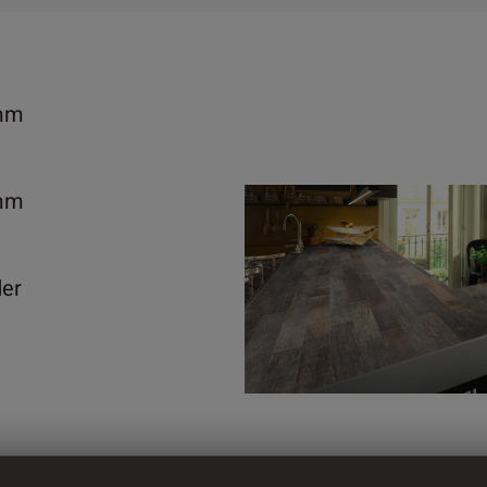
mm
mm
der