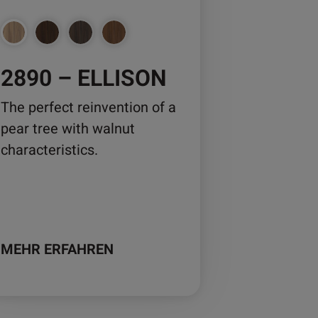
nnen
2890 – ELLISON
duktseite
wählt
The perfect reinvention of a
rden
pear tree with walnut
characteristics.
MEHR ERFAHREN