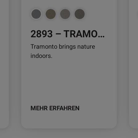
können
kö
auf
auf
der
der
2893 – TRAMONTO
Produktseite
Pro
gewählt
ge
Tramonto brings nature
werden
we
indoors.
MEHR ERFAHREN