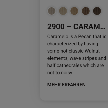
können
auf
der
2900 – CARAMELO
Produktseite
gewählt
Caramelo is a Pecan that is
werden
characterized by having
some not classic Walnut
elements, wave stripes and
half cathedrales which are
not to noisy .
MEHR ERFAHREN