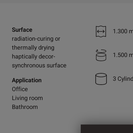
Surface
1.300 
radiation-curing or
thermally drying
1.500 
haptically decor-
synchronous surface
3 Cylin
Application
Office
Living room
Bathroom