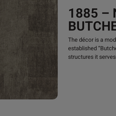
1885 –
BUTCH
The décor is a mode
established “Butche
structures it serves