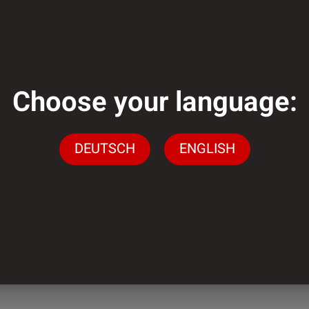
Choose your language:
genug?
DEUTSCH
ENGLISH
gen stehen wir Ihnen
ingen
n.