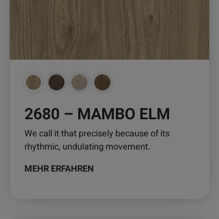
Optionen
können
auf
der
Produktseite
gewählt
werden
2680 – MAMBO ELM
We call it that precisely because of its
rhythmic, undulating movement.
MEHR ERFAHREN