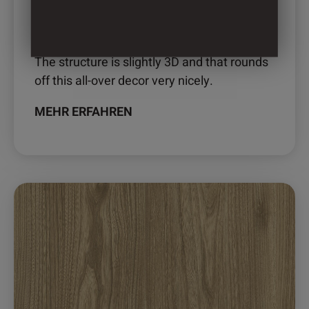
gewählt
werden
2840 – TASMANIA OAK
The structure is slightly 3D and that rounds
off this all-over decor very nicely.
MEHR ERFAHREN
Dieses
Produkt
weist
mehrere
Varianten
auf.
Die