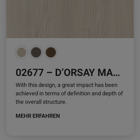
Optionen
können
auf
der
Produktseite
gewählt
werden
02677 – D’ORSAY MAPLE
With this design, a great impact has been
achieved in terms of definition and depth of
the overall structure.
MEHR ERFAHREN